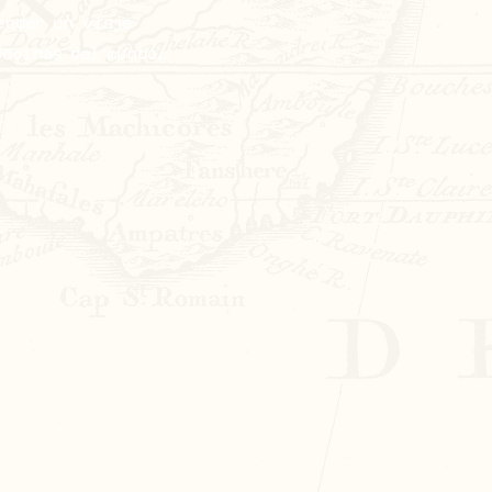
ender un viaje
cocinas del mundo.