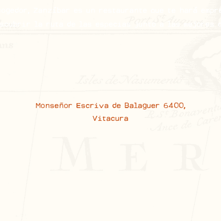
cogedor, Zanzíbar es un restaurante que te hará empr
scubrir la ruta de las especias junto a las mejores 
Monseñor Escriva de Balaguer 6400,
Vitacura